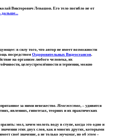
колай Викторович Левашов
. Его тело погибло не от
 дальше...
ющее: в силу того, что автор не имеет возможности
мощь посредством
Оздоровительных Видеосеансов
.
ствие на организм любого человека, их
тойчивости, целеустремлённости и терпении, можно
спрятанное за ними невежество.
Невежество
, – удивится
иях, явлениях, гипотезах, теориях и их практических
зразить: мол, зачем молоть воду в ступе, когда это одно и
 значении этих двух слов, как и многих других, которыми
имеет своё значение, а не только
звучание
, но об этом –