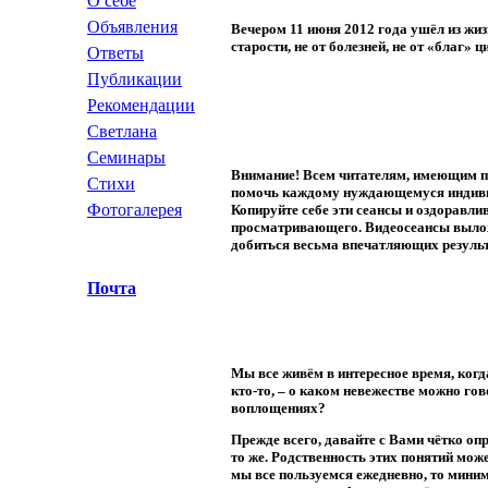
О себе
Объявления
Вечером 11 июня 2012 года
ушёл из жи
старости, не от болезней, не от «благ»
Ответы
Публикации
Рекомендации
Светлана
Семинары
В
нимание!
Всем читателям, имеющим пр
Стихи
помочь каждому нуждающемуся индиви
Фотогалерея
Копируйте себе эти сеансы и оздоравл
просматривающего. Видеосеансы выл
добиться весьма впечатляющих результа
Почта
М
ы все живём в интересное время, ког
кто-то, – о каком невежестве можно го
воплощениях?
Прежде всего, давайте с Вами чётко оп
то же. Родственность этих понятий може
мы все пользуемся ежедневно, то мини