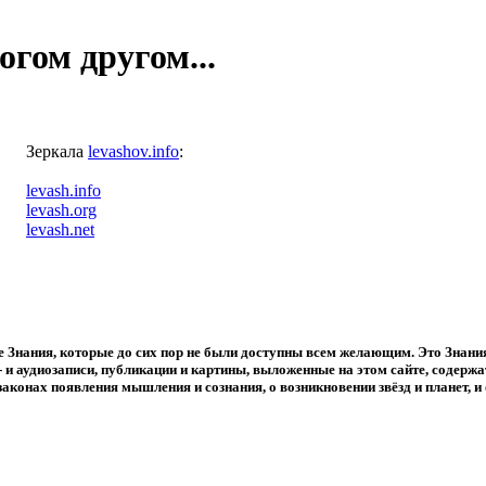
гом другом...
Зеркала
levashov.info
:
levash.info
levash.org
levash.net
е Знания, которые до сих пор не были доступны всем желающим. Это Знания
о- и аудиозаписи, публикации и картины, выложенные на этом сайте, содер
законах появления мышления и сознания, о возникновении звёзд и планет, и 