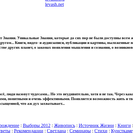
всё, люди назовут чудесами... Но это неудивительно, хотя и не так. Через к
ми, понятными и очень эффективными. Появляется возможность жить и твор
сыщенной, что аж дух захватывает...
рождение
:
Выборы 2012
:
Живопись
:
Источник Жизни
:
Книги
веты
:
Рекомендации
:
Светлана
:
Семинары
:
Стихи
:
Кунсткаме