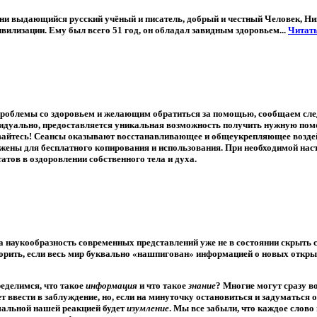
зни
выдающийся русский учёный и писатель, добрый и честный Человек,
Ни
 цивилизации. Ему был всего 51 год, он обладал завидным здоровьем...
Читать
облемы со здоровьем и желающим обратиться за помощью, сообщаем следу
дуально, предоставляется уникальная возможность получить нужную по
ивайтесь! Сеансы оказывают восстанавливающее и общеукрепляющее воздей
ожены
для бесплатного копирования и использования
. При необходимой нас
тов в оздоровлении собственного тела и духа.
да наукообразность современных представлений уже не в состоянии скрыть 
ворить, если весь мир буквально «нашпигован» информацией о новых открыт
ределимся, что такое
информация
и что такое
знание
? Многие могут сразу во
т ввести в заблуждение, но, если на минуточку остановиться и задуматься о
мальной нашей реакцией будет
изумление
. Мы все забыли, что каждое слово 